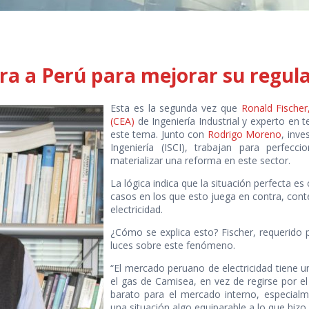
ra a Perú para mejorar su regula
Esta es la segunda vez que
Ronald Fischer
(CEA)
de Ingeniería Industrial y experto en 
este tema. Junto con
Rodrigo Moreno
, inve
Ingeniería (ISCI), trabajan para perfecc
materializar una reforma en este sector.
La lógica indica que la situación perfecta e
casos en los que esto juega en contra, cont
electricidad.
¿Cómo se explica esto? Fischer, requerido p
luces sobre este fenómeno.
“El mercado peruano de electricidad tiene un
el gas de Camisea, en vez de regirse por el
barato para el mercado interno, especialme
una situación algo equiparable a lo que hizo