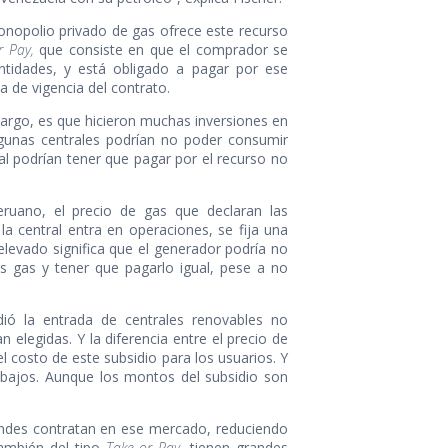
onopolio privado de gas ofrece este recurso
r Pay,
que consiste en que el comprador se
idades, y está obligado a pagar por ese
 de vigencia del contrato.
argo, es que hicieron muchas inversiones en
algunas centrales podrían no poder consumir
l podrían tener que pagar por el recurso no
eruano, el precio de gas que declaran las
a central entra en operaciones, se fija una
 elevado significa que el generador podría no
 gas y tener que pagarlo igual, pese a no
ió la entrada de centrales renovables no
 elegidas. Y la diferencia entre el precio de
l costo de este subsidio para los usuarios. Y
 bajos. Aunque los montos del subsidio son
andes contratan en ese mercado, reduciendo
también del tipo
Take or Pay
, tienen grandes