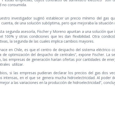
ad no consumida.
estro investigador sugirió establecer un precio mínimo del gas qu
gún cuenta, de una solución subóptima, pero que mejoraba la situación 
sta segunda asesoría, Fischer y Moreno apuntan a una solución que 
 100% y otras condiciones que les dan flexibilidad. Otra condici
ativas, la segunda de las cuales implica cambios mayores.
hace en Chile, es que el centro de despacho del sistema eléctrico co
ma de optimización del despacho de centrales”, expone Fischer. La 
 las empresas de generación harían ofertas por cantidades de energí
rales utilizar.
os, si las empresas pudieran declarar los precios del gas dos vece
s intensas, en el que se genera mucha hidroelectricidad. Al poder d
 mejor a las variaciones en la producción de hidroelectricidad”, conclu