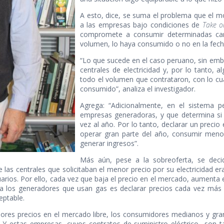
A esto, dice, se suma el problema que el m
a las empresas bajo condiciones de
Take o
compromete a consumir determinadas cant
volumen, lo haya consumido o no en la fecha
“Lo que sucede en el caso peruano, sin emb
centrales de electricidad y, por lo tanto, 
todo el volumen que contrataron, con lo cua
consumido”, analiza el investigador.
Agrega: “Adicionalmente, en el sistema p
empresas generadoras, y que determina si l
vez al año. Por lo tanto, declarar un precio
operar gran parte del año, consumir menos
generar ingresos”.
Más aún, pese a la sobreoferta, se decid
las centrales que solicitaban el menor precio por su electricidad eran
uarios. Por ello, cada vez que baja el precio en el mercado, aumenta e
ara los generadores que usan gas es declarar precios cada vez más
eptable.
ores precios en el mercado libre, los consumidores medianos y gr
n. Y estas empresas, cuyos contratos de suministro eléctrico son 