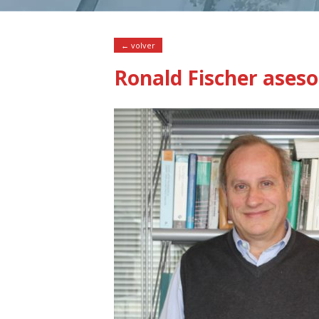
← volver
Ronald Fischer aseso