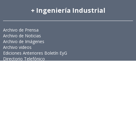
+ Ingeniería Industrial
Archivo de Prensa
Archivo de Noticias
Archivo de Imágenes
Archivo videos
Ediciones Anteriores Boletín EyG
Directorio Telefónico
Directorio Académico
Revista Estudios de Políticas Públicas
Revista de Ingeniería de Sistemas
Links de Interés
Universidad de Chile
Facultad de Ciencias Físicas y Matemáticas