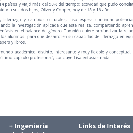
4 países y viajó más del 50% del tiempo; actividad que pudo concilia
uidar a sus dos hijos, Oliver y Cooper, hoy de 18 y 16 años.
, liderazgo y cambios culturales, Lisa espera continuar potenci
sando la investigación aplicada que éste realiza, compartiendo apr
 énfasis en el balance de género. También quiere profundizar la rela
los alumnos -para que desarrollen su capacidad de liderazgo en equ
pers y libros.
l mundo académico; distinto, interesante y muy flexible y conceptual,
ltimo capítulo profesional”, concluye Lisa entusiasmada.
+ Ingeniería
Links de Interés