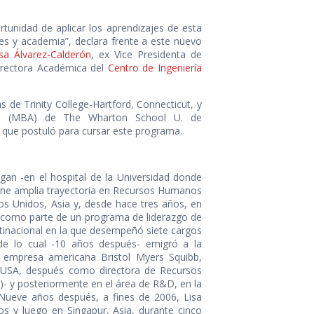
tunidad de aplicar los aprendizajes de esta
es y academia”, declara frente a este nuevo
isa Álvarez-Calderón
, ex Vice Presidenta de
rectora Académica del
Centro de Ingeniería
as de Trinity College-Hartford, Connecticut, y
ion (MBA) de The Wharton School U. de
la que postuló para cursar este programa.
gan -en el hospital de la Universidad donde
ene amplia trayectoria en Recursos Humanos
os Unidos, Asia y, desde hace tres años, en
 como parte de un programa de liderazgo de
inacional en la que desempeñó siete cargos
 de lo cual -10 años después- emigró a la
a empresa americana Bristol Myers Squibb,
 USA, después como directora de Recursos
)- y posteriormente en el área de R&D, en la
ueve años después, a fines de 2006, Lisa
dos y luego en Singapur, Asia, durante cinco