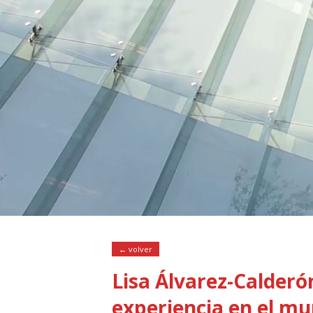
← volver
Lisa Álvarez-Calderón
experiencia en el m