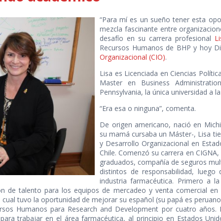
“Para mí es un sueño tener esta opor
mezcla fascinante entre organizacion
desafío en su carrera profesional
L
Recursos Humanos de BHP y hoy Di
Organizacional (CIO)
.
Lisa es Licenciada en Ciencias Polític
Master en Business Administrat
Pennsylvania, la única universidad a 
“Era esa o ninguna”, comenta.
De origen americano, nació en Michi
su mamá cursaba un Máster-, Lisa ti
y Desarrollo Organizacional en Estad
Chile. Comenzó su carrera en CIGNA,
graduados, compañía de seguros mult
distintos de responsabilidad, luego
industria farmacéutica. Primero a l
ón de talento para los equipos de mercadeo y venta comercial en
cual tuvo la oportunidad de mejorar su español (su papá es peruano
ursos Humanos para Research and Development por cuatro años. N
para trabajar en el área farmacéutica, al principio en Estados Uni