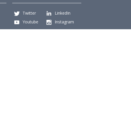
Twitter
LinkedIn
Youtube
Instagram
Suscríbete
Para recibir el newsletter en tu e-mail.
iencias Físicas y Matemáticas, Universidad de Chile
Beauchef 851, Santiago
+56229784827