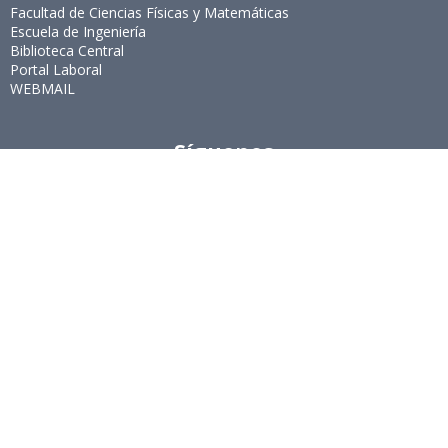
Facultad de Ciencias Físicas y Matemáticas
Escuela de Ingeniería
Biblioteca Central
Portal Laboral
WEBMAIL
Síguenos
Twitter
LinkedIn
Youtube
Instagram
Suscríbete
Para recibir el newsletter en tu e-mail.