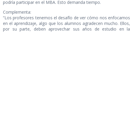
podría participar en el MBA. Esto demanda tiempo.
Complementa:
“Los profesores tenemos el desafío de ver cómo nos enfocamos
en el aprendizaje, algo que los alumnos agradecen mucho. Ellos,
por su parte, deben aprovechar sus años de estudio en la
universidad. Entiendo que les quiera ir bien, pero a veces se pierde
el foco cuando los mayores problemas se centran en asuntos
como las fechas de los controles y de entrega de trabajos. El
punto está en que aprendan cosas que no están en los libros y
ese es el desafío que tenemos como profesores”.