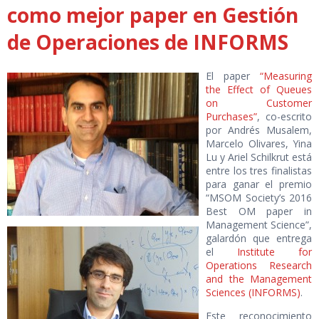
como mejor paper en Gestión
de Operaciones de INFORMS
El paper
“Measuring
the Effect of Queues
on Customer
Purchases”
, co-escrito
por Andrés Musalem,
Marcelo Olivares, Yina
Lu y Ariel Schilkrut está
entre los tres finalistas
para ganar el premio
“MSOM Society’s 2016
Best OM paper in
Management Science”,
galardón que entrega
el
Institute for
Operations Research
and the Management
Sciences (INFORMS)
.
Este reconocimiento