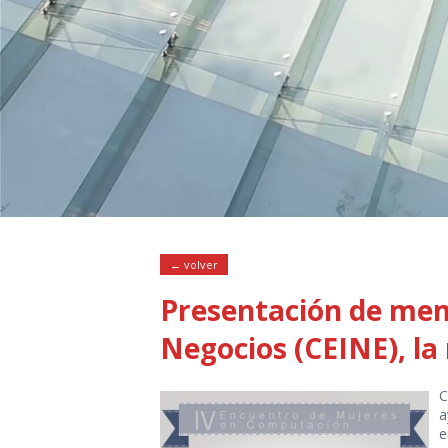
← volver
Presentación de memo
Negocios (CEINE), la
C
a
e