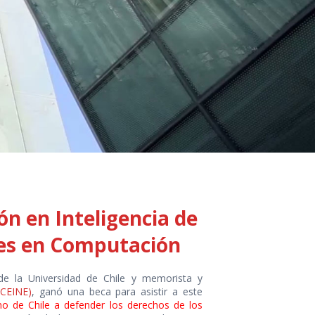
n en Inteligencia de
res en Computación
 de la Universidad de Chile y memorista y
(CEINE)
, ganó una beca para asistir a este
no de Chile a defender los derechos de los