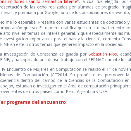
onsumidores usando semántica latente”
, la cual fue elegida -por
resentación de las ocho realizadas por alumnas de pregrado, magís
hilenas, y premiada por Google, uno de los auspiciadores del evento
No me lo esperaba. Presenté con varias estudiantes de doctorado y
omputación que yo. Este premio ratifica que en el departamento los
e alto nivel en temas de interés general. Y que especialmente las m
e investigacion importantes para el país y la ciencia”, comenta Cons
EINE en este u otros temas que generen impacto en la sociedad.
a investigación de Constanza es guiada por
Sebastián Ríos
, acadé
EINE, y ha implicado un intenso trabajo con el SERNAC durante los ú
l IV Encuentro de Mujeres en Computación se realizó el 11 de noviem
hilenas de Computación JCC’2014. Su propósito es promover la
xperiencia dentro del campo de la Ciencias de la Computación en C
rabajan, estudian o investigan en el área de computación principalm
rovenientes de otros países como Perú, Argentina y USA.
er programa del encuentro