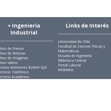
+ Ingeniería
Links de Interés
Industrial
Universidad de Chile
Facultad de Ciencias Físicas y
hivo de Prensa
Matemáticas
hivo de Noticias
Escuela de Ingeniería
hivo de Imágenes
Biblioteca Central
hivo videos
Portal Laboral
ciones Anteriores Boletín EyG
WEBMAIL
ectorio Telefónico
ectorio Académico
ista Estudios de Políticas
licas
ista de Ingeniería de Sistemas