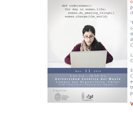
c
p
c
“
c
d
d
C
L
C
E
C
e
t
p
V