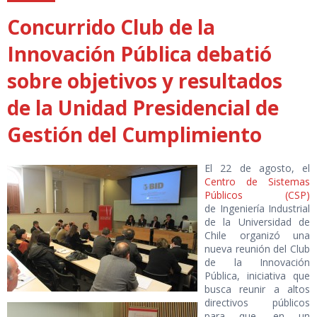
Concurrido Club de la
Innovación Pública debatió
sobre objetivos y resultados
de la Unidad Presidencial de
Gestión del Cumplimiento
El 22 de agosto, el
Centro de Sistemas
Públicos (CSP)
de Ingeniería Industrial
de la Universidad de
Chile organizó una
nueva reunión del Club
de la Innovación
Pública, iniciativa que
busca reunir a altos
directivos públicos
para que -en un