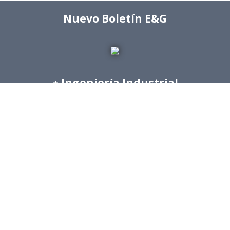
Nuevo Boletín E&G
+ Ingeniería Industrial
Archivo de Prensa
Archivo de Noticias
Archivo de Imágenes
Archivo videos
Ediciones Anteriores Boletín EyG
Directorio Telefónico
Directorio Académico
Revista Estudios de Políticas Públicas
Revista de Ingeniería de Sistemas