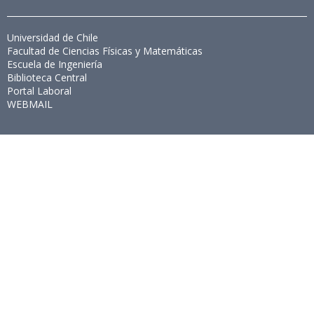
Universidad de Chile
Facultad de Ciencias Físicas y Matemáticas
Escuela de Ingeniería
Biblioteca Central
Portal Laboral
WEBMAIL
Síguenos
Twitter
LinkedIn
Youtube
Instagram
Suscríbete
Para recibir el newsletter en tu e-mail.