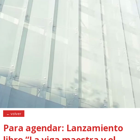
← volver
Para agendar: Lanzamiento
libro “La viga maestra y el