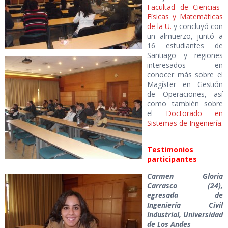
Facultad de Ciencias
Físicas y Matemáticas
de la U.
y concluyó con
un almuerzo, juntó a
16 estudiantes de
Santiago y regiones
interesados en
conocer más sobre el
Magíster en Gestión
de Operaciones, así
como también sobre
el
Doctorado en
Sistemas de Ingeniería
.
Testimonios
participantes
Carmen Gloria
Carrasco (24),
egresada de
Ingeniería Civil
Industrial, Universidad
de Los Andes