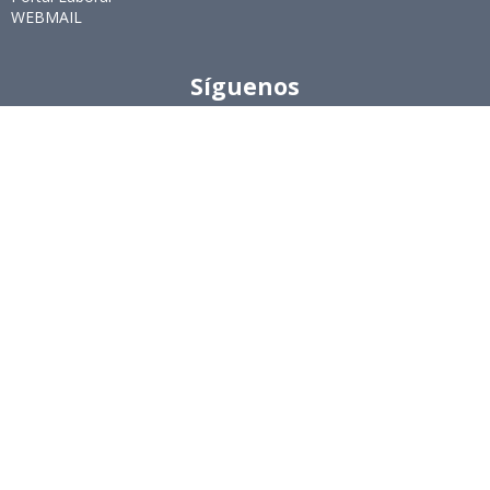
WEBMAIL
Síguenos
Twitter
LinkedIn
Youtube
Instagram
Suscríbete
Para recibir el newsletter en tu e-mail.
Ingeniería Industrial, Facultad de Ciencias Físicas y
Matemáticas, Universidad de Chile
Beauchef 851, Santiago
+56229784827