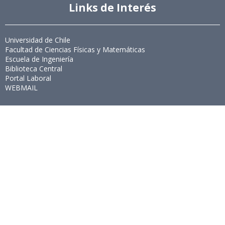
Links de Interés
Universidad de Chile
Facultad de Ciencias Físicas y Matemáticas
Escuela de Ingeniería
Biblioteca Central
Portal Laboral
WEBMAIL
Síguenos
Twitter
LinkedIn
Youtube
Instagram
Suscríbete
Para recibir el newsletter en tu e-mail.