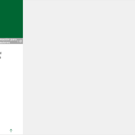
rmación para
|
@
autores
l
s