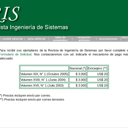
tabla de
recepción
info
|
comité editorial
|
carta editorial
|
|
|
suscripciones
|
contenidos
artículos
Para recibir sus ejemplares de la Revista de Ingeniería de Sistemas por favor complete e
Formulario de Solicitud
. Nos contactaremos con ud. indicarle el mecanismo de pago má
adecuado.
Nacional (*)
Extranjero (**)
Volumen XIX, N° 1 (Octubre 2005)
$ 3.000
US$ 20
Volumen XVIII, N° 1 (Junio 2004)
$ 3.000
US$ 20
Volumen XVII, N° 1 (Julio 2003)
$ 3.000
US$ 20
(*) Precios incluyen envío por correo.
(**) Precios incluyen envío por correo terrestre.