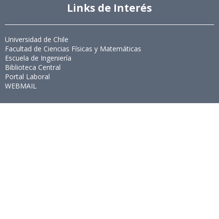
Links de Interés
Universidad de Chile
Facultad de Ciencias Físicas y Matemáticas
Escuela de Ingeniería
Biblioteca Central
Portal Laboral
WEBMAIL
Síguenos
Twitter
LinkedIn
Youtube
Instagram
Suscríbete
Para recibir el newsletter en tu e-mail.