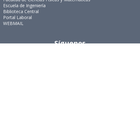
Escuela de Ingeniería
Biblioteca Central
Portal Laboral
WEBMAIL
Síguenos
Twitter
LinkedIn
Youtube
Instagram
Suscríbete
Para recibir el newsletter en tu e-mail.