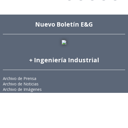
Nuevo Boletín E&G
+ Ingeniería Industrial
Archivo de Prensa
Archivo de Noticias
Archivo de Imágenes
Archivo videos
Ediciones Anteriores Boletín EyG
Directorio Telefónico
Directorio Académico
Revista Estudios de Políticas Públicas
Revista de Ingeniería de Sistemas