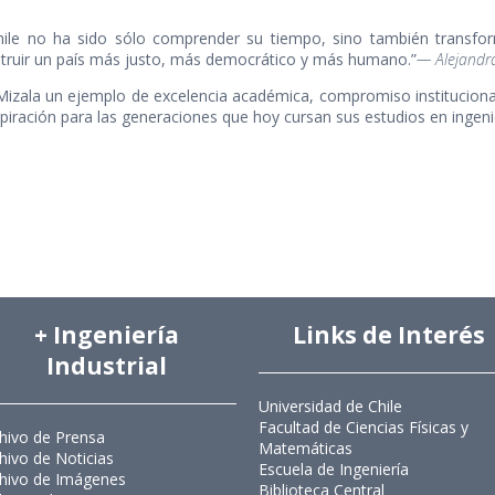
hile no ha sido sólo comprender su tiempo, sino también transfo
truir un país más justo, más democrático y más humano.”
— Alejandr
zala un ejemplo de excelencia académica, compromiso institucional 
piración para las generaciones que hoy cursan sus estudios en ingeni
+ Ingeniería
Links de Interés
Industrial
Universidad de Chile
Facultad de Ciencias Físicas y
hivo de Prensa
Matemáticas
hivo de Noticias
Escuela de Ingeniería
hivo de Imágenes
Biblioteca Central