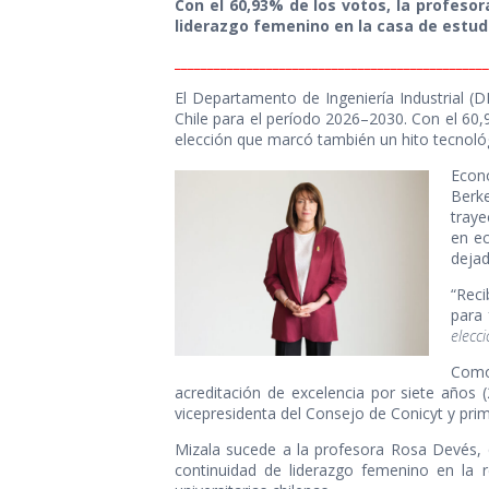
Con el 60,93% de los votos, la profesora
liderazgo femenino en la casa de estud
________________________________________________
El Departamento de Ingeniería Industrial (DII
Chile para el período 2026–2030. Con el 60,
elección que marcó también un hito tecnológi
Econo
Berke
traye
en e
dejad
“Reci
para 
elecc
Como
acreditación de excelencia por siete años
vicepresidenta del Consejo de Conicyt y prim
Mizala sucede a la profesora Rosa Devés, 
continuidad de liderazgo femenino en la r