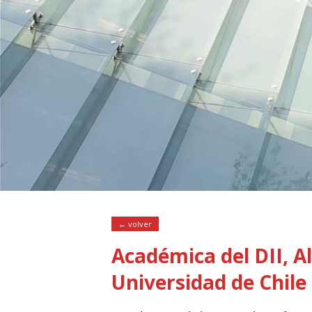
← volver
Académica del DII, A
Universidad de Chile