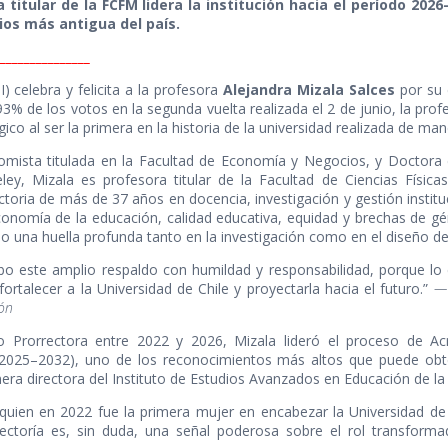
 titular de la FCFM lidera la institución hacia el período 202
ios más antigua del país.
_______________
) celebra y felicita a la profesora
Alejandra Mizala Salces
por su 
93% de los votos en la segunda vuelta realizada el 2 de junio, la p
co al ser la primera en la historia de la universidad realizada de m
mista titulada en la Facultad de Economía y Negocios, y Doctora e
ley, Mizala es profesora titular de la Facultad de Ciencias Físi
ctoria de más de 37 años en docencia, investigación y gestión instit
conomía de la educación, calidad educativa, equidad y brechas de
o una huella profunda tanto en la investigación como en el diseño de 
bo este amplio respaldo con humildad y responsabilidad, porque l
fortalecer a la Universidad de Chile y proyectarla hacia el futuro.”
— 
ión
 Prorrectora entre 2022 y 2026, Mizala lideró el proceso de Acre
 (2025–2032), uno de los reconocimientos más altos que puede obt
era directora del Instituto de Estudios Avanzados en Educación de la 
quien en 2022 fue la primera mujer en encabezar la Universidad de 
ectoría es, sin duda, una señal poderosa sobre el rol transforma