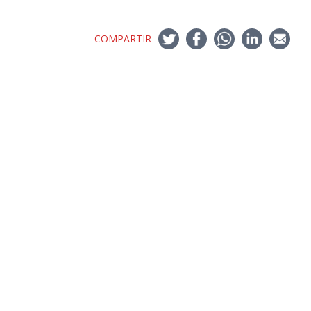
COMPARTIR
Nuevo Boletín E&G
+ Ingeniería Industrial
Archivo de Prensa
Archivo de Noticias
Archivo de Imágenes
Archivo videos
Ediciones Anteriores Boletín EyG
Directorio Telefónico