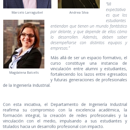
“Mi
expectativa
Marcelo Larraguibel
Andrea Silva
es que los
estudiantes
entiendan que tienen un mundo fantástico
por delante, y que depende de ellos cómo
lo desarrollen. Además, deben saber
desempeñarse con distintos equipos y
empresas.”
Más allá de ser un espacio formativo, el
curso constituye una instancia de
vinculación entre alumni y estudiantes,
Magdalena Balcells
fortaleciendo los lazos entre egresados
y futuras generaciones de profesionales
de la Ingeniería Industrial.
Con esta iniciativa, el Departamento de Ingeniería Industrial
reafirma su compromiso con la excelencia académica, la
formación integral, la creación de redes profesionales y la
vinculación con el medio, impulsando a sus estudiantes y
titulados hacia un desarrollo profesional con impacto.