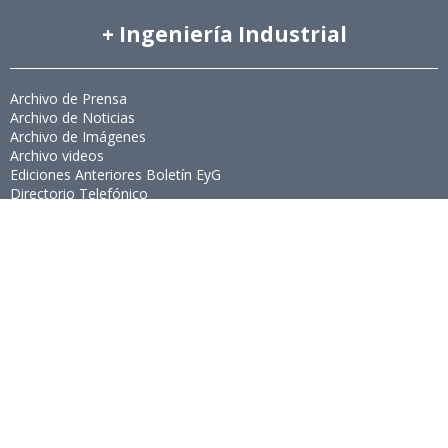
+ Ingeniería Industrial
Archivo de Prensa
Archivo de Noticias
Archivo de Imágenes
Archivo videos
Ediciones Anteriores Boletín EyG
Directorio Telefónico
Directorio Académico
Revista Estudios de Políticas Públicas
Revista de Ingeniería de Sistemas
Links de Interés
Universidad de Chile
Facultad de Ciencias Físicas y Matemáticas